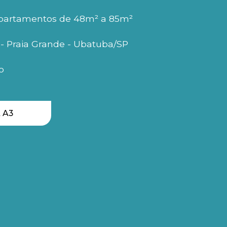
apartamentos de 48m² a 85m²
 - Praia Grande - Ubatuba/SP
o
 A3